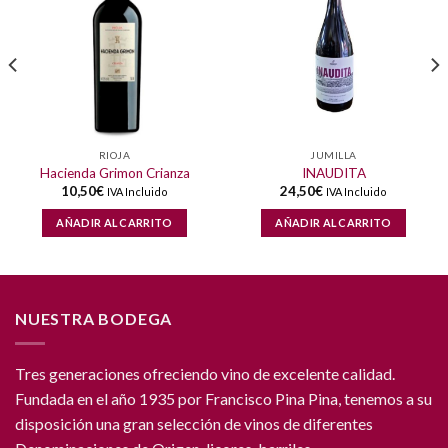
RIOJA
JUMILLA
Hacienda Grimon Crianza
INAUDITA
10,50
€
24,50
€
IVA Incluido
IVA Incluido
AÑADIR AL CARRITO
AÑADIR AL CARRITO
NUESTRA BODEGA
Tres generaciones ofreciendo vino de excelente calidad.
Fundada en el año 1935 por Francisco Pina Pina, tenemos a su
disposición una gran selección de vinos de diferentes