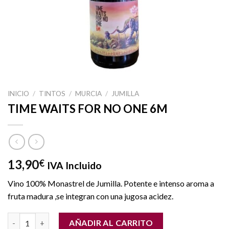
INICIO
/
TINTOS
/
MURCIA
/
JUMILLA
TIME WAITS FOR NO ONE 6M
13,90
€
IVA Incluido
Vino 100% Monastrel de Jumilla. Potente e intenso aroma a
fruta madura ,se integran con una jugosa acidez.
TIME WAITS FOR NO ONE 6M cantidad
AÑADIR AL CARRITO