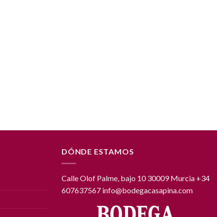
DÓNDE ESTAMOS
Calle Olof Palme, bajo 10 30009 Murcia +34
607637567 info@bodegacasapina.com