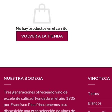
No hay productos en el carrito.
VOLVER A LA TIENDA
NUESTRA BODEGA
VINOTECA
Tres generaciones ofreciendo vino de
Tintos
excelente calidad. Fundada en el año 1935
Blancos
por Francisco Pina Pina, tenemos a su
disposición una gran selección de vinos de