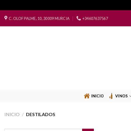
Saltar
C. OLOF PALME, 10, 30009 MURCIA
+34607637567
al
contenido
INICIO
VINOS
INICIO
/
DESTILADOS