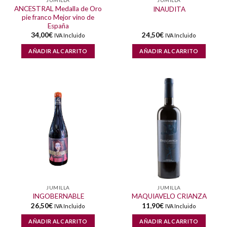
JUMILLA
JUMILLA
ANCESTRAL Medalla de Oro
INAUDITA
pie franco Mejor vino de
España
34,00
€
24,50
€
IVA Incluido
IVA Incluido
AÑADIR AL CARRITO
AÑADIR AL CARRITO
JUMILLA
JUMILLA
INGOBERNABLE
MAQUIAVELO CRIANZA
26,50
€
11,90
€
IVA Incluido
IVA Incluido
AÑADIR AL CARRITO
AÑADIR AL CARRITO