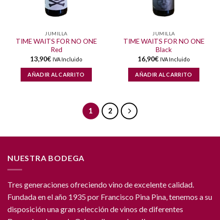
JUMILLA
JUMILLA
TIME WAITS FOR NO ONE
TIME WAITS FOR NO ONE
Red
Black
13,90
€
16,90
€
IVA Incluido
IVA Incluido
AÑADIR AL CARRITO
AÑADIR AL CARRITO
1
2
NUESTRA BODEGA
Tres generaciones ofreciendo vino de excelente calidad.
Fundada en el año 1935 por Francisco Pina Pina, tenemos a su
disposición una gran selección de vinos de diferentes