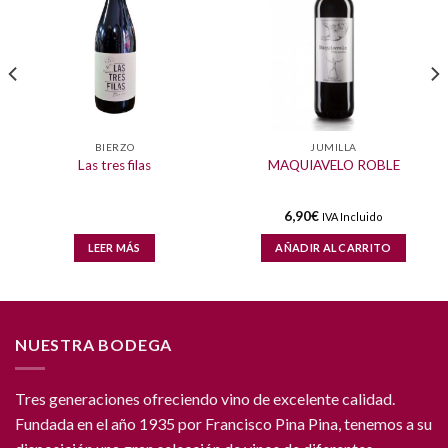
BIERZO
JUMILLA
Las tres filas
MAQUIAVELO ROBLE
6,90
€
IVA Incluido
LEER MÁS
AÑADIR AL CARRITO
NUESTRA BODEGA
Tres generaciones ofreciendo vino de excelente calidad.
Fundada en el año 1935 por Francisco Pina Pina, tenemos a su