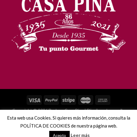
Copyright © 2026 Bodega Casa Pina | Diseño y desarrollo
Esta web usa Cookies. Si quieres más información, consulta la
Microdata Informatica
POLÍTICA DE COOKIES de nuestra página web.
Leer más
Acepto