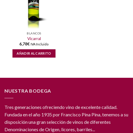
BLANCOS
Vicarral
6,78
€
IVA Incluido
AÑADIR AL CARRITO
NUESTRA BODEGA
Tres generaciones ofreciendo vino de excelente calidad.
Fundada en el año 1935 por Francisco Pina Pina, tenemos a su
disposición una gran selección de vinos de diferentes
Denominaciones de Origen, licores, barriles...