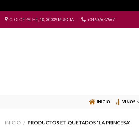
Saltar
C. OLOF PALME, 10, 30009 MURCIA
+34607637567
al
contenido
INICIO
VINOS
INICIO
/
PRODUCTOS ETIQUETADOS “LA PRINCESA”