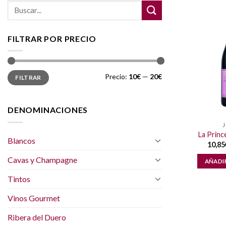
Buscar
por:
FILTRAR POR PRECIO
Precio
Precio
Precio:
10€
—
20€
FILTRAR
mínimo
máximo
DENOMINACIONES
La Princ
Blancos
10,85
Cavas y Champagne
AÑADI
Tintos
Vinos Gourmet
Ribera del Duero