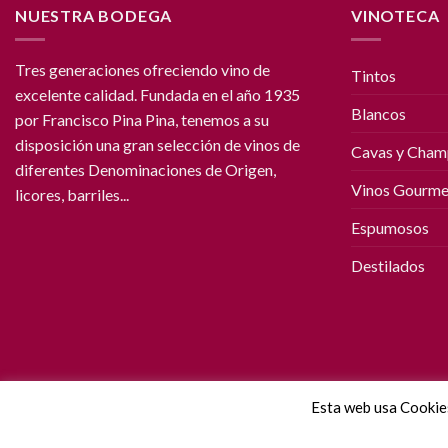
NUESTRA BODEGA
VINOTECA
Tres generaciones ofreciendo vino de
Tintos
excelente calidad. Fundada en el año 1935
Blancos
por Francisco Pina Pina, tenemos a su
disposición una gran selección de vinos de
Cavas y Cha
diferentes Denominaciones de Origen,
Vinos Gourme
licores, barriles...
Espumosos
Destilados
Esta web usa Cookie
Copyright © 2026 Bodega Casa Pina | Diseño y desarrollo Microdat