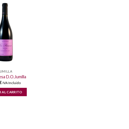
JUMILLA
esa D.O.Jumilla
€
IVA Incluido
R AL CARRITO