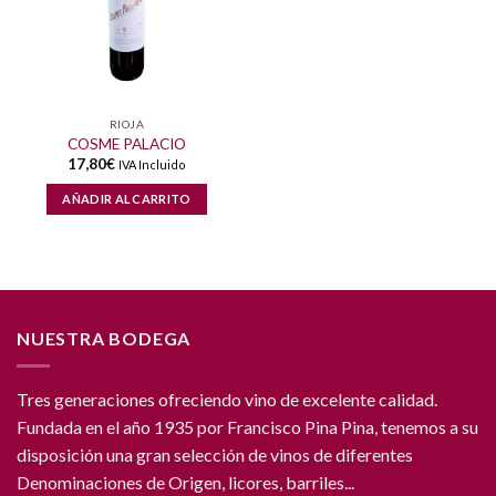
RIOJA
COSME PALACIO
17,80
€
IVA Incluido
AÑADIR AL CARRITO
NUESTRA BODEGA
Tres generaciones ofreciendo vino de excelente calidad.
Fundada en el año 1935 por Francisco Pina Pina, tenemos a su
disposición una gran selección de vinos de diferentes
Denominaciones de Origen, licores, barriles...